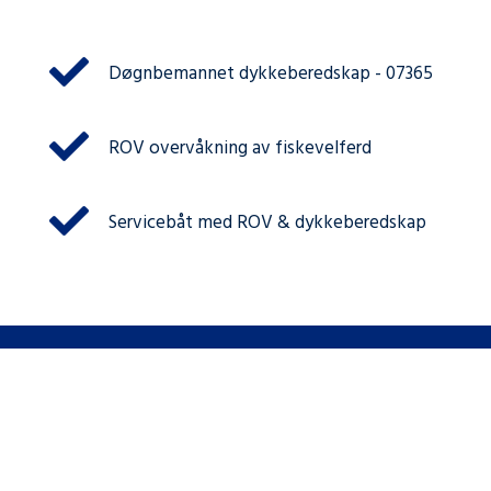
Døgnbemannet dykkeberedskap - 07365
ROV overvåkning av fiskevelferd
Servicebåt med ROV & dykkeberedskap
Døgnbemannet vakttelefon for hurtig
assistanse – Ring 07365!